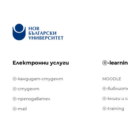
Електронни услуги
ⓔ-learni
ⓔ-кандидат-студент
MOODLE
ⓔ-библиот
ⓔ-студент
ⓔ-книги и 
ⓔ-преподавател
ⓔ-training
ⓔ-mail