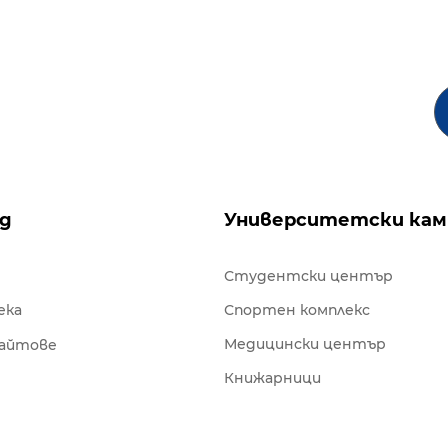
ng
Университетски кам
Студентски център
ека
Спортен комплекс
Медицински център
сайтове
Книжарници