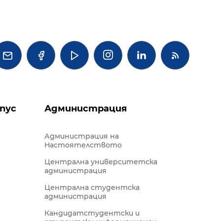




пус
Администрация
Администрация на
Настоятелството
Централна университетска
администрация
Централна студентска
администрация
Кандидатстудентски и