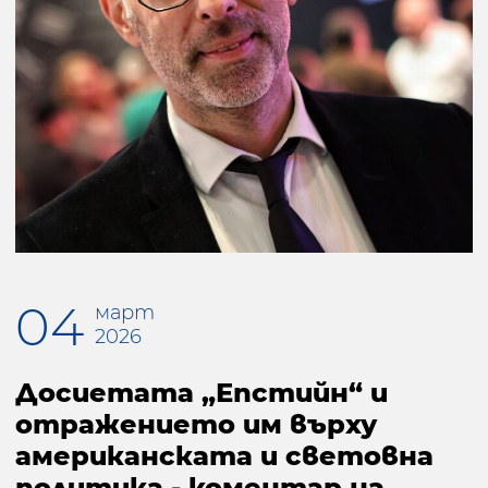
04
март
2026
Досиетата „Епстийн“ и
отражението им върху
американската и световна
политика - коментар на