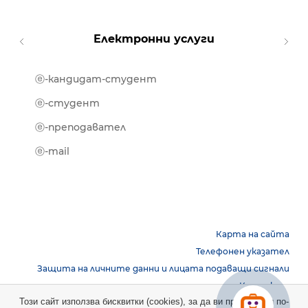
Електронни услуги
ⓔ-кандидат-студент
MOOD
ⓔ-биб
ⓔ-студент
ⓔ-кни
ⓔ-преподавател
ⓔ-trai
ⓔ-mail
Карта на сайта
Телефонен указател
Защита на личните данни и лицата подаващи сигнали
Контакти
Този сайт използва бисквитки (cookies), за да ви предостави по-